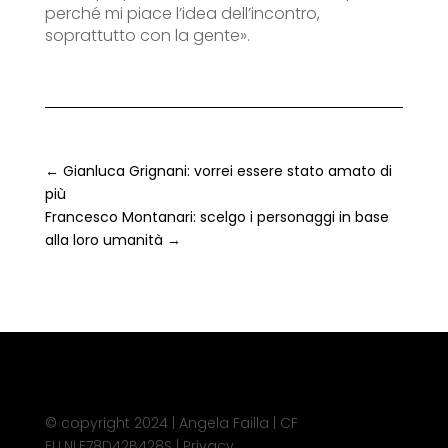
perché mi piace l’idea dell’incontro,
soprattutto con la gente».
←
Gianluca Grignani: vorrei essere stato amato di
più
Francesco Montanari: scelgo i personaggi in base
alla loro umanità
→
© copyright 2024 | Angela Failla | CF
FLLNLF78D42B428S |
Privacy