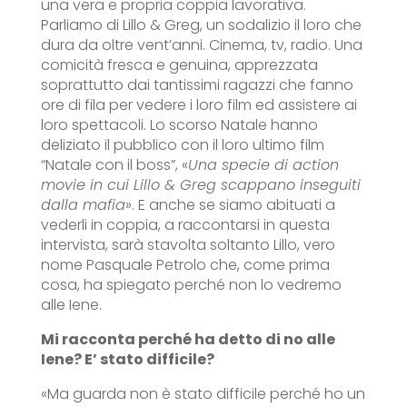
una vera e propria coppia lavorativa.
Parliamo di Lillo & Greg, un sodalizio il loro che
dura da oltre vent’anni. Cinema, tv, radio. Una
comicità fresca e genuina, apprezzata
soprattutto dai tantissimi ragazzi che fanno
ore di fila per vedere i loro film ed assistere ai
loro spettacoli. Lo scorso Natale hanno
deliziato il pubblico con il loro ultimo film
“Natale con il boss”, «
Una specie di action
movie in cui Lillo & Greg scappano inseguiti
dalla mafia
». E anche se siamo abituati a
vederli in coppia, a raccontarsi in questa
intervista, sarà stavolta soltanto Lillo, vero
nome Pasquale Petrolo che, come prima
cosa, ha spiegato perché non lo vedremo
alle Iene.
Mi racconta perché ha detto di no alle
Iene? E’ stato difficile?
«Ma guarda non è stato difficile perché ho un