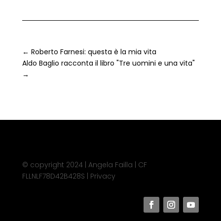
←
Roberto Farnesi: questa è la mia vita
Aldo Baglio racconta il libro "Tre uomini e una vita"
→
© copyright 2024 | Angela Failla | CF
FLLNLF78D42B428S |
Privacy