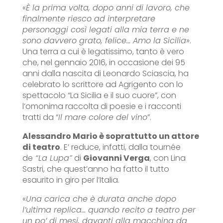
«
È la prima volta, dopo anni di lavoro, che
finalmente riesco ad interpretare
personaggi così legati alla mia terra e ne
sono davvero grato, felice… Amo la Sicilia
».
Una terra a cui è legatissimo, tanto è vero
che, nel gennaio 2016, in occasione dei 95
anni dalla nascita di Leonardo Sciascia, ha
celebrato lo scrittore ad Agrigento con lo
spettacolo “La Sicilia e il suo cuore”, con
l’omonima raccolta di poesie e i racconti
tratti da “
Il mare colore del vino
”.
Alessandro Mario è soprattutto un attore
di teatro
. E’ reduce, infatti, dalla tournée
de
“La Lupa”
di
Giovanni Verga
, con Lina
Sastri, che quest’anno ha fatto il tutto
esaurito in giro per l’Italia.
«
Una carica che è durata anche dopo
l’ultima replica… quando recito a teatro per
un po’ di mesi, davanti alla macchina da