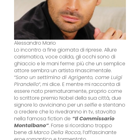
Alessandro Mario
Lo incontro a fine giornata di riprese. Allure
carismatica, voce calda, gli occhi sono di
ghiaccio e le mani ferme: più che un semplice
attore sembra un artista rinascimentale.
“
Sono un settimino di Agrigento, come Luigi
Pirandello
“, mi dice. E mentre mi racconta di
essere nato prematuramente, proprio come
lo scrittore premio Nobel della sua città, due
signore lo avvicinano per un
selfie
e stentano
a credere che lo rivedranno in tv, stavolta
nella famosa fiction de
“Il Commissario
Montalbano”
. Forse si ricordano troppo
bene di
Marco Della Rocca
, l’affascinante
eroe romantico e tormentato