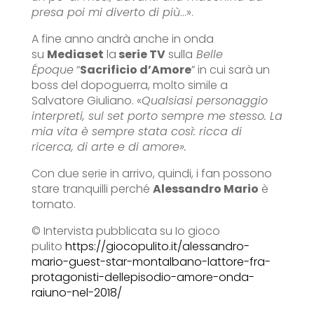
presa poi mi diverto di più
…».
A fine anno andrà anche in onda
su
Mediaset
la
serie TV
sulla
Belle
Époque
“
Sacrificio d’Amore
” in cui sarà un
boss del dopoguerra, molto simile a
Salvatore Giuliano. «
Qualsiasi personaggio
interpreti, sul set porto sempre me stesso. La
mia vita è sempre stata così: ricca di
ricerca, di arte e di amore».
Con due serie in arrivo, quindi, i fan possono
stare tranquilli perché
Alessandro Mario
è
tornato.
© Intervista pubblicata su Io gioco
pulito
https://giocopulito.it/alessandro-
mario-guest-star-montalbano-lattore-fra-
protagonisti-dellepisodio-amore-onda-
raiuno-nel-2018/